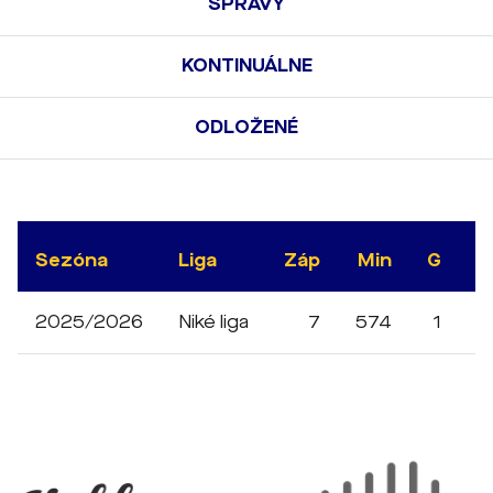
SPRÁVY
KONTINUÁLNE
ODLOŽENÉ
Sezóna
Liga
Záp
Min
G
A
2025/2026
Niké liga
7
574
1
0