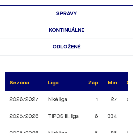
SPRÁVY
KONTINUÁLNE
ODLOŽENÉ
Sezóna
Liga
Záp
Min
G
2026/2027
Niké liga
1
27
0
2025/2026
TIPOS III. liga
6
334
1