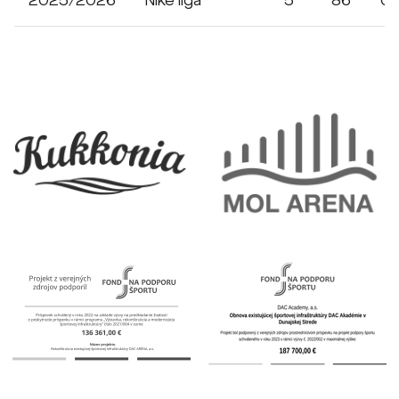
2025/2026
Niké liga
5
86
0