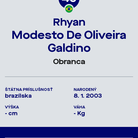
Rhyan
Modesto De Oliveira
Galdino
Obranca
ŠTÁTNA PRÍSLUŠNOSŤ
NARODENÝ
brazílska
8. 1. 2003
VÝŠKA
VÁHA
- cm
- Kg