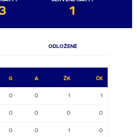
3
1
ODLOŽENÉ
G
A
ŽK
ČK
0
0
1
1
0
0
0
0
0
0
1
0