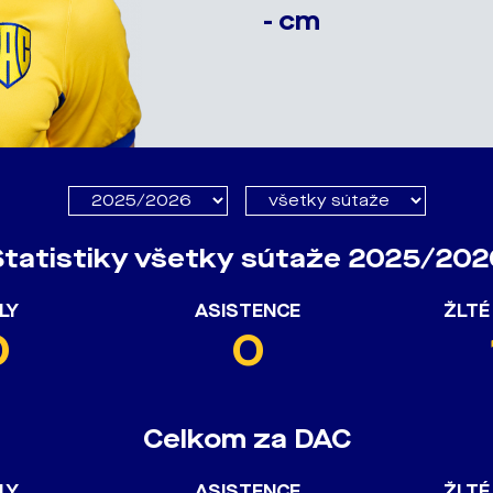
- cm
Štatistiky všetky sútaže 2025/202
LY
ASISTENCE
ŽLTÉ
0
0
Celkom za DAC
LY
ASISTENCE
ŽLTÉ