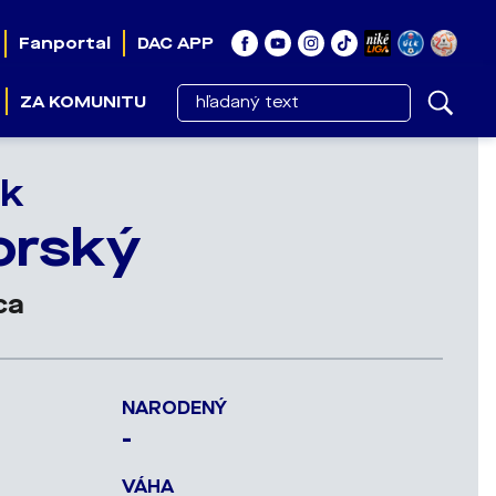
Fanportal
DAC APP
ZA KOMUNITU
ek
orský
ca
NARODENÝ
-
VÁHA