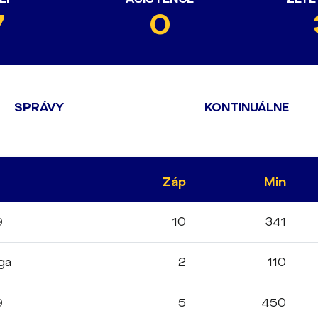
7
0
SPRÁVY
KONTINUÁLNE
Záp
Min
9
10
341
iga
2
110
9
5
450