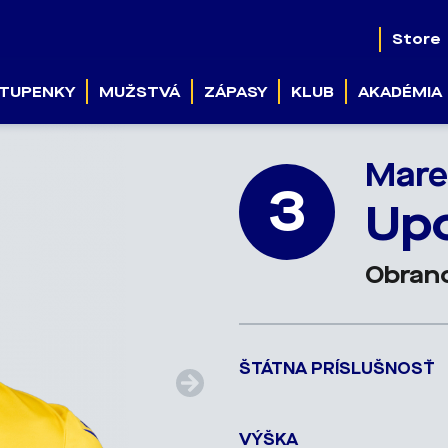
Store
TUPENKY
MUŽSTVÁ
ZÁPASY
KLUB
AKADÉMIA
Mar
3
Up
Obran
ŠTÁTNA PRÍSLUŠNOSŤ
VÝŠKA