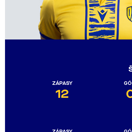
ZÁPASY
GÓ
12
ZÁPASY
GÓ