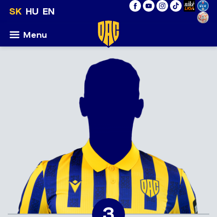
SK
HU
EN
Menu
3