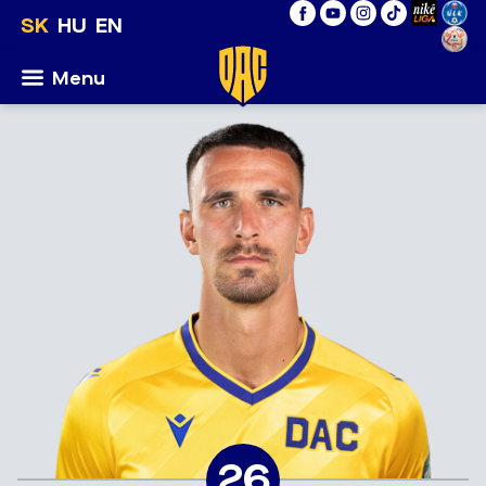
SK
HU
EN
Menu
26