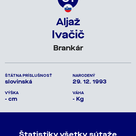
Aljaž
Ivačič
Brankár
ŠTÁTNA PRÍSLUŠNOSŤ
NARODENÝ
slovinská
29. 12. 1993
VÝŠKA
VÁHA
- cm
- Kg
Štatistiky všetky sútaže