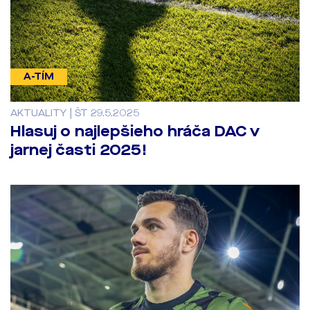
A-TÍM
AKTUALITY | ŠT 29.5.2025
Hlasuj o najlepšieho hráča DAC v
jarnej časti 2025!