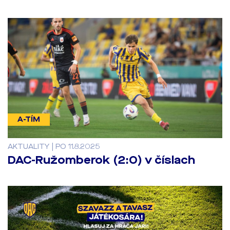
A-TÍM
AKTUALITY | PO 11.8.2025
DAC-Ružomberok (2:0) v číslach