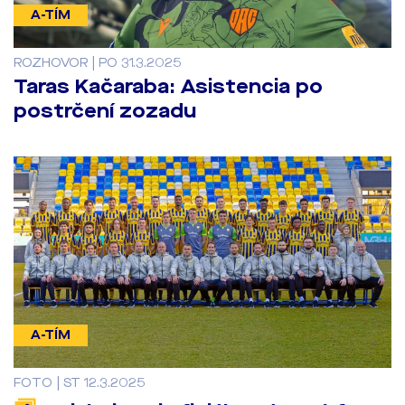
A-TÍM
ROZHOVOR | PO 31.3.2025
Taras Kačaraba: Asistencia po
postrčení zozadu
A-TÍM
FOTO | ST 12.3.2025