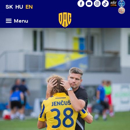
SK
HU
EN
Menu